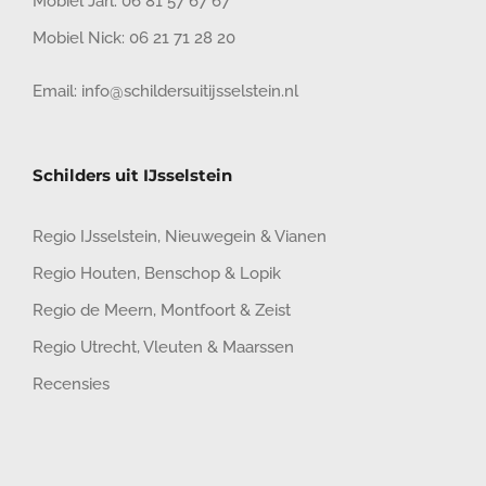
Mobiel Jarl:
06 81 57 67 67
Mobiel Nick:
06 21 71 28 20
Email:
info@schildersuitijsselstein.nl
Schilders uit IJsselstein
Regio IJsselstein
,
Nieuwegein
&
Vianen
Regio Houten
,
Benschop
&
Lopik
Regio de Meern
,
Montfoort
&
Zeist
Regio Utrecht
,
Vleuten
&
Maarssen
Recensies