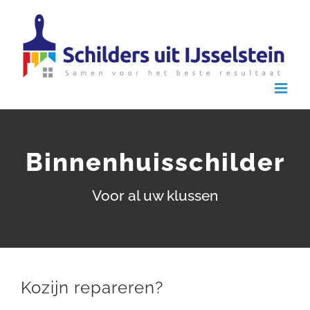
Ga
naar
inhoud
Binnenhuisschilder
Voor al uw klussen
Kozijn repareren?