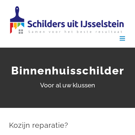
Ga
naar
inhoud
Binnenhuisschilder
Voor al uw klussen
Kozijn reparatie?