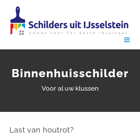
Ga
naar
inhoud
Binnenhuisschilder
Voor al uw klussen
Last van houtrot?