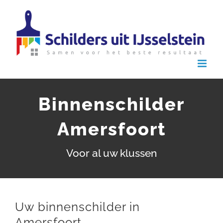
Ga
naar
inhoud
Binnenschilder
Amersfoort
Voor al uw klussen
Uw binnenschilder in
Amersfoort